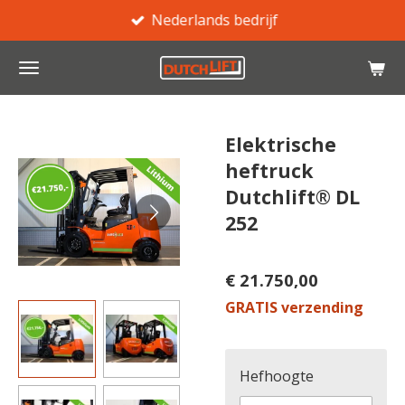
Nederlands bedrijf
Ga
direct
naar
de
hoofdinhoud
Elektrische
heftruck
Dutchlift® DL
252
€ 21.750,00
GRATIS verzending
Hefhoogte