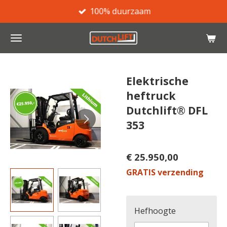
100% duurzaam
Ga
direct
naar
de
hoofdinhoud
Elektrische
heftruck
Dutchlift® DFL
353
€ 25.950,00
GRATIS verzending
Hefhoogte