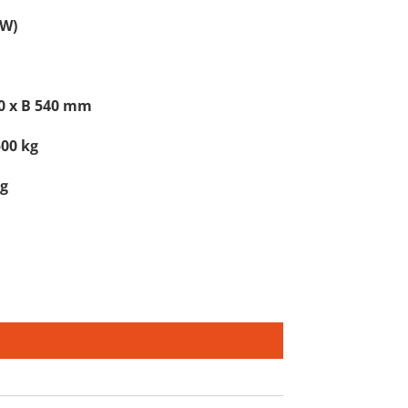
UW)
0 x B 540 mm
500 kg
ig