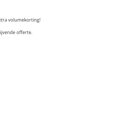
xtra volumekorting!
ijvende offerte.