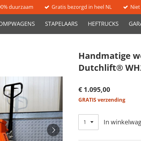
00% duurzaam
Gratis bezorgd in heel NL
Niet
OMPWAGENS
STAPELAARS
HEFTRUCKS
GAR
Handmatige 
Dutchlift® WH
€ 1.095,00
GRATIS verzending
In winkelwa