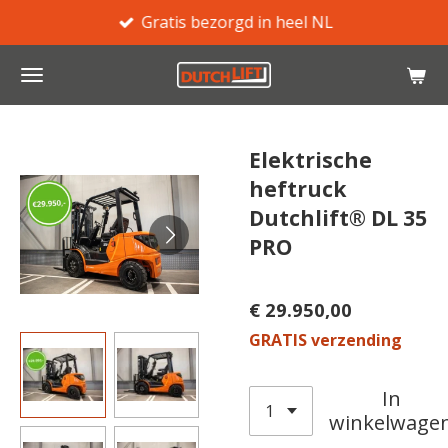
Gratis bezorgd in heel NL
Ga
direct
naar
de
hoofdinhoud
Elektrische
heftruck
Dutchlift® DL 35
PRO
€ 29.950,00
GRATIS verzending
In
winkelwage